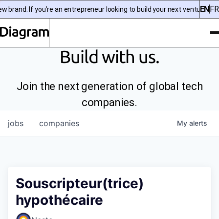
EN
FR
brand. If you’re an entrepreneur looking to build your next venture, che
To
Diagram | EN
Build with us.
Join the next generation of global tech
companies.
jobs
companies
My
alerts
Souscripteur(trice)
hypothécaire